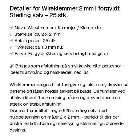
Detaljer for Wireklemmer 2 mm i forgyldt
Sterling sølv – 25 stk.
✅ Navn: Wireklemmer / Klemøjer / Klemperler
✅ Størrelse: ca. 2 x 2 mm
✅ Antal i posen: 25 stk.
✅ Tykkelse: ca. 1,3 mm hul
✅ Farve: Forgyldt (Sterling sølv belagt med guld)
🌿 Bruges som afslutning på smykkewire eller perlesnor –
ideel til armbånd og halskæder med lås
Wireklemmer bruges til at fastgøre og lukke smykkewire, så
perlerne og låsen holdes sikkert på plads. De fungerer ved
at blive klemt flade omkring tråden og derved danne en
stærk og stabil afslutning.
Disse er fremstillet i ægte 925 sterling sølv med
guldbelægning og måler 2 x 2 mm – perfekt til dig, der
ønsker en lidt større og mere synlig klemme i guldfarvede
designs.