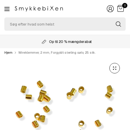
0
Sø
ef
hv
so
Op til 20 % mængderabat
he
Hjem
Wireklemmer, 2 mm, Forgyldt sterling sølv, 25 stk.