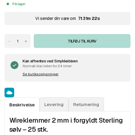
På lager
Vi sender din vare om
7
t
31
m
22
s
TILFØJ TIL KURV
Kan afhentes ved
Smykkebixen
Normalt klar inden for 24 timer
Se butiksoplysninger
Levering
Returnering
Beskrivelse
Wireklemmer 2 mm i forgyldt Sterling
sølv – 25 stk.