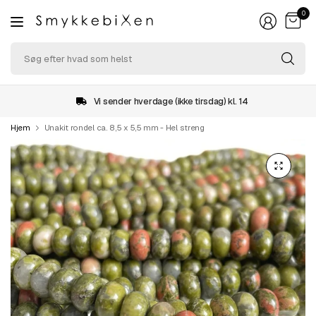
0
Sø
ef
hv
so
Vi sender hverdage (ikke tirsdag) kl. 14
he
Hjem
Unakit rondel ca. 8,5 x 5,5 mm - Hel streng