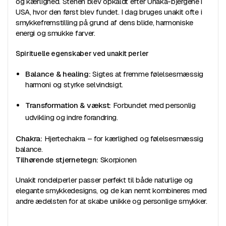
og kærlighed. Stenen blev opkaldt efter Unaka-bjergene i
USA, hvor den først blev fundet. I dag bruges unakit ofte i
smykkefremstilling på grund af dens blide, harmoniske
energi og smukke farver.
Spirituelle egenskaber ved unakit perler
Balance & healing:
Sigtes at fremme følelsesmæssig
harmoni og styrke selvindsigt.
Transformation & vækst:
Forbundet med personlig
udvikling og indre forandring.
Chakra:
Hjertechakra – for kærlighed og følelsesmæssig
balance.
Tilhørende stjernetegn:
Skorpionen
Unakit rondelperler passer perfekt til både naturlige og
elegante smykkedesigns, og de kan nemt kombineres med
andre ædelsten for at skabe unikke og personlige smykker.