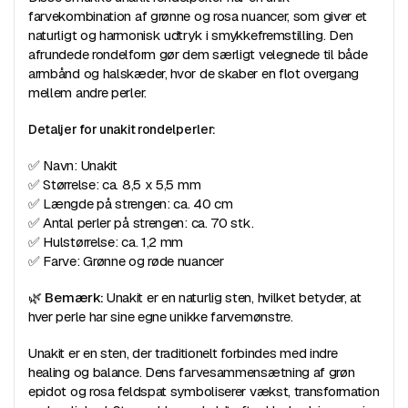
farvekombination af grønne og rosa nuancer, som giver et
naturligt og harmonisk udtryk i smykkefremstilling. Den
afrundede rondelform gør dem særligt velegnede til både
armbånd og halskæder, hvor de skaber en flot overgang
mellem andre perler.
Detaljer for unakit rondelperler:
✅ Navn: Unakit
✅ Størrelse: ca. 8,5 x 5,5 mm
✅ Længde på strengen: ca. 40 cm
✅ Antal perler på strengen: ca. 70 stk.
✅ Hulstørrelse: ca. 1,2 mm
✅ Farve: Grønne og røde nuancer
🌿
Bemærk:
Unakit er en naturlig sten, hvilket betyder, at
hver perle har sine egne unikke farvemønstre.
Unakit er en sten, der traditionelt forbindes med indre
healing og balance. Dens farvesammensætning af grøn
epidot og rosa feldspat symboliserer vækst, transformation