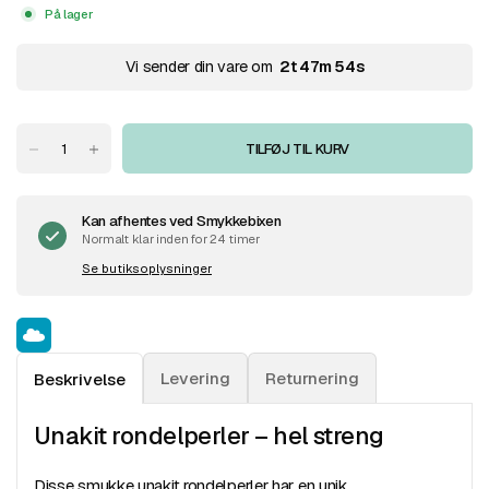
På lager
Vi sender din vare om
2
t
47
m
54
s
TILFØJ TIL KURV
Kan afhentes ved
Smykkebixen
Normalt klar inden for 24 timer
Se butiksoplysninger
Levering
Returnering
Beskrivelse
Unakit rondelperler – hel streng
Disse smukke unakit rondelperler har en unik