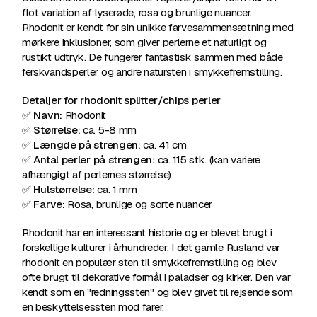
flot variation af lyserøde, rosa og brunlige nuancer.
Rhodonit er kendt for sin unikke farvesammensætning med
mørkere inklusioner, som giver perlerne et naturligt og
rustikt udtryk. De fungerer fantastisk sammen med både
ferskvandsperler og andre natursten i smykkefremstilling.
Detaljer for rhodonit splitter/chips perler
✅
Navn:
Rhodonit
✅
Størrelse:
ca. 5-8 mm
✅
Længde på strengen:
ca. 41 cm
✅
Antal perler på strengen:
ca. 115 stk. (kan variere
afhængigt af perlernes størrelse)
✅
Hulstørrelse:
ca. 1 mm
✅
Farve:
Rosa, brunlige og sorte nuancer
Rhodonit har en interessant historie og er blevet brugt i
forskellige kulturer i århundreder. I det gamle Rusland var
rhodonit en populær sten til smykkefremstilling og blev
ofte brugt til dekorative formål i paladser og kirker. Den var
kendt som en "redningssten" og blev givet til rejsende som
en beskyttelsessten mod farer.