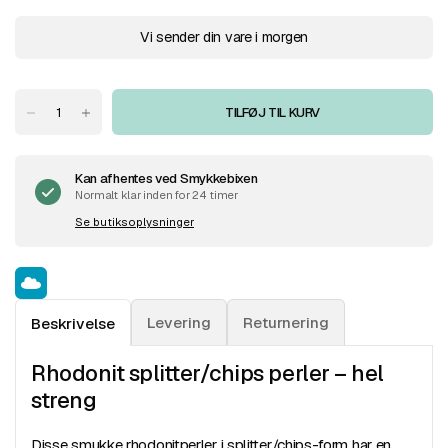
Vi sender din vare i morgen
TILFØJ TIL KURV
Kan afhentes ved
Smykkebixen
Normalt klar inden for 24 timer
Se butiksoplysninger
Levering
Returnering
Beskrivelse
Rhodonit splitter/chips perler – hel
streng
Disse smukke rhodonitperler i splitter/chips-form har en