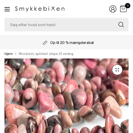
0
Sø
ef
hv
so
Op til 20 % mængderabat
he
Hjem
Rhodonit, splitter/ chips 1/1 streng