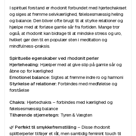
I spirituel forstand er rhodonit forbundet med hjertechakraet
og siges at fremme selvkærlighed, følelsesmæssig heling
og balance. Den bliver ofte brugt til at styrke relationer og
hjælpe med at forløse gamle sår fra fortiden. Mange tror
også, at rhodonit kan bidrage til at mindske stress og uro,
hvilket gør den til en populær sten i meditation og
mindfulness-praksis.
Spirituelle egenskaber ved rhodonit perler
Hjertehealing:
Hjælper med at give slip på gamle sår og
åbne op for kærlighed
Emotionel balance:
Sigtes at fremme indre ro og harmoni
Styrkelse af relationer:
Forbindes med medfølelse og
forståelse
Chakra:
Hjertechakra – forbindes med kærlighed og
følelsesmæssig balance
Tilhørende stjernetegn:
Tyren & Vægten
🌿
Perfekt til smykkefremstilling
– Disse rhodonit
splitterperler tilføjer et råt, men samtidig feminint touch til