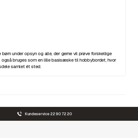
e børn under opsyn og alle, der gerne vil prøve forskellige
 også bruges som en lille basisæske til hobbybordet, hvor
sdele samlet ét sted.
Kundeservice 22 90 72 20