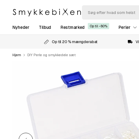
Op til -80%
Nyheder
Tilbud
Restmarked
Perler
Op til 20 % mængderabat
Vi
Hjem
DIY Perle og smykkedele sæt