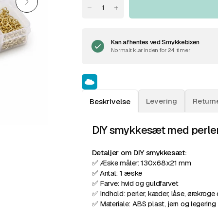
Kan afhentes ved
Smykkebixen
Normalt klar inden for 24 timer
Levering
Return
Beskrivelse
DIY smykkesæt med perler
Detaljer om DIY smykkesæt:
✅ Æske måler: 130x68x21 mm
✅ Antal: 1 æske
✅ Farve: hvid og guldfarvet
✅ Indhold: perler, kæder, låse, ørekroge
✅ Materiale: ABS plast, jern og legering