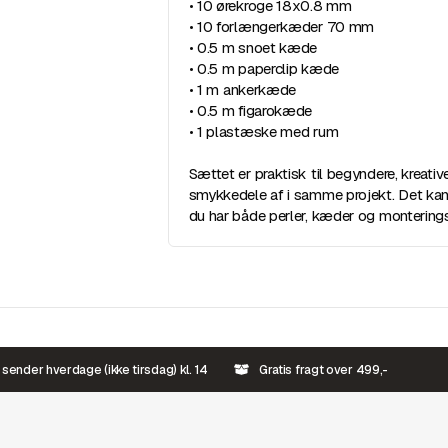
• 10 ørekroge 18x0.8 mm
• 10 forlængerkæder 70 mm
• 0.5 m snoet kæde
• 0.5 m paperclip kæde
• 1 m ankerkæde
• 0.5 m figarokæde
• 1 plastæske med rum
Sættet er praktisk til begyndere, kreativ
smykkedele af i samme projekt. Det kan
du har både perler, kæder og montering
 sender hverdage (ikke tirsdag) kl. 14
Gratis fragt over 499,-