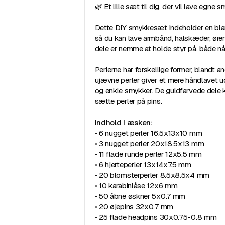
🌿 Et lille sæt til dig, der vil lave egne
Dette DIY smykkesæt indeholder en blan
så du kan lave armbånd, halskæder, øre
dele er nemme at holde styr på, både nå
Perlerne har forskellige former, blandt a
ujævne perler giver et mere håndlavet ud
og enkle smykker. De guldfarvede dele k
sætte perler på pins.
Indhold i æsken:
• 6 nugget perler 16.5x13x10 mm
• 3 nugget perler 20x18.5x13 mm
• 11 flade runde perler 12x5.5 mm
• 6 hjerteperler 13x14x7.5 mm
• 20 blomsterperler 8.5x8.5x4 mm
• 10 karabinlåse 12x6 mm
• 50 åbne øskner 5x0.7 mm
• 20 øjepins 32x0.7 mm
• 25 flade headpins 30x0.75-0.8 mm