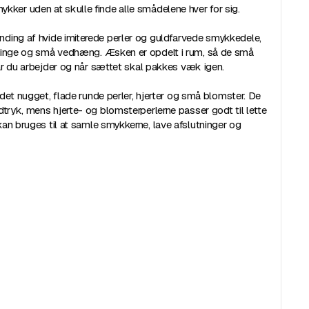
 smykker uden at skulle finde alle smådelene hver for sig.
ding af hvide imiterede perler og guldfarvede smykkedele,
ringe og små vedhæng. Æsken er opdelt i rum, så de små
r du arbejder og når sættet skal pakkes væk igen.
ndet nugget, flade runde perler, hjerter og små blomster. De
tryk, mens hjerte- og blomsterperlerne passer godt til lette
an bruges til at samle smykkerne, lave afslutninger og