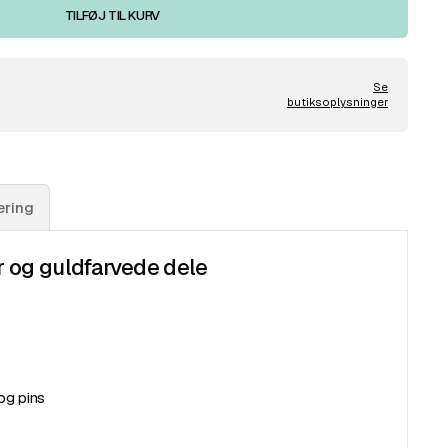
TILFØJ TIL KURV
Se
butiksoplysninger
ering
 og guldfarvede dele
 og pins