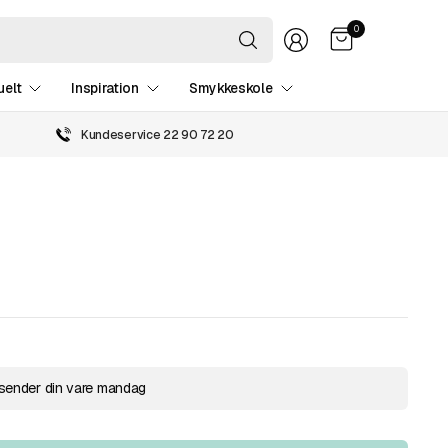
Søg
0
efter
hvad
som
uelt
Inspiration
Smykkeskole
helst
Kundeservice 22 90 72 20
 sender din vare mandag