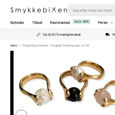
Op til -80%
Nyheder
Tilbud
Restmarked
Perler
Op til 20 % mængderabat
Vi
Hjem
Fingerring til perler - Forgyldt Sterling sølv, str. 52