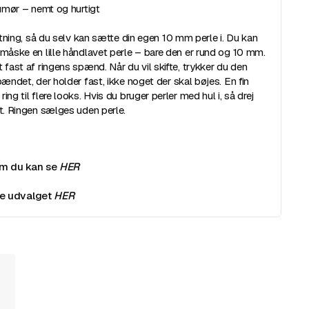
humør – nemt og hurtigt
fatning, så du selv kan sætte din egen 10 mm perle i. Du kan
 måske en lille håndlavet perle – bare den er rund og 10 mm.
 fast af ringens spænd. Når du vil skifte, trykker du den
pændet, der holder fast, ikke noget der skal bøjes. En fin
ng til flere looks. Hvis du bruger perler med hul i, så drej
et. Ringen sælges uden perle.
om du kan se
HER
Se udvalget
HER