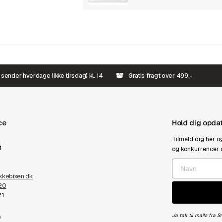
 sender hverdage (ikke tirsdag) kl. 14
Gratis fragt over 499,-
ce
Hold dig opda
Tilmeld dig her o
4
og konkurrencer 
kebixen.dk
20
21
Ja tak til mails fra 