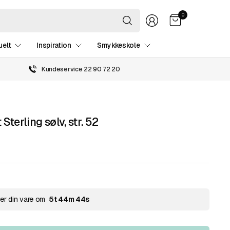
Søg
0
efter
hvad
som
uelt
Inspiration
Smykkeskole
helst
Kundeservice 22 90 72 20
 Sterling sølv, str. 52
er din vare om
5
t
44
m
44
s