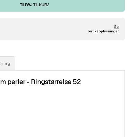
TILFØJ TIL KURV
Se
butiksoplysninger
ering
mm perler - Ringstørrelse 52