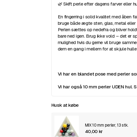
🌿 Skift perle efter dagens farver eller 
En fingerring i solid kvalitet med åben 
bruge både ægte sten, glas, metal eller
Perlen sættes op nedefra og bliver holdt
bare ned igen. Brug ikke vold – det er s
mulighed hvis du gerne vil bruge samme ri
dem en gang i mellem for at skjule hull
Vi har en blandet pose med perler s
Vi har også 10 mm perler UDEN hul. 
Husk at købe
MIX 10 mm perler, 13 stk.
40,00 kr