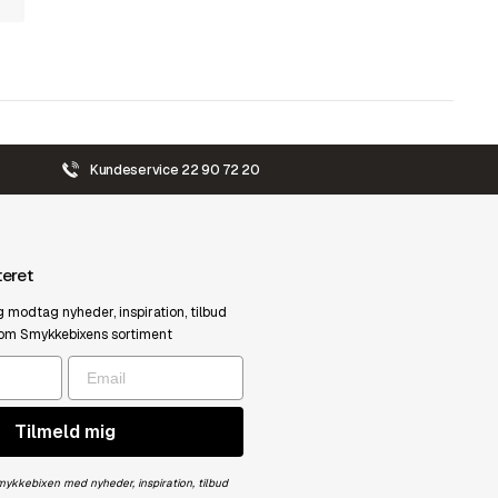
Kundeservice 22 90 72 20
teret
g modtag nyheder, inspiration, tilbud
om Smykkebixens sortiment
Tilmeld mig
Smykkebixen med nyheder, inspiration, tilbud