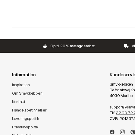
Op til 20 % mængderabat
Vi
Information
Kundeservi
Smykkebixen
Inspiration
Refshalevej 2
Om Smykkebixen
4930 Maribo
Kontakt
support@smyk
Handelsbetingelser
Tlf.
22 90 72 
Leveringspolitik
CVR: 291237
Privatlivspolitik