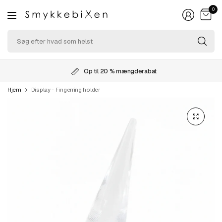
0
Sø
ef
hv
so
Op til 20 % mængderabat
he
Hjem
Display - Fingerring holder