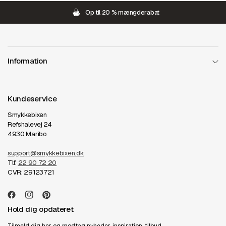
Op til 20 % mængderabat
Information
Kundeservice
Smykkebixen
Refshalevej 24
4930 Maribo
support@smykkebixen.dk
Tlf.
22 90 72 20
CVR: 29123721
Hold dig opdateret