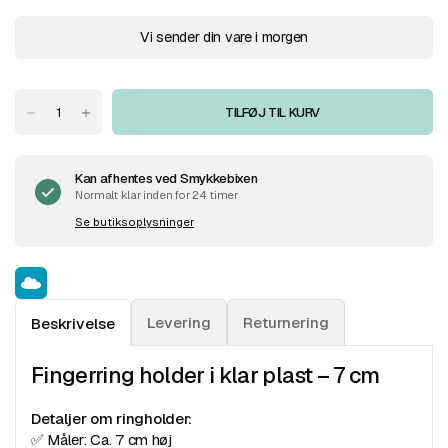
Vi sender din vare i morgen
TILFØJ TIL KURV
Kan afhentes ved
Smykkebixen
Normalt klar inden for 24 timer
Se butiksoplysninger
Levering
Returnering
Beskrivelse
Fingerring holder i klar plast – 7 cm
Detaljer om ringholder:
✅ Måler: Ca. 7 cm høj