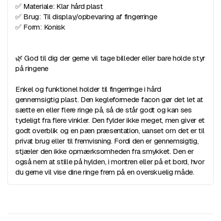
✅ Materiale: Klar hård plast
✅ Brug: Til display/opbevaring af fingerringe
✅ Form: Konisk
🌿 God til dig der gerne vil tage billeder eller bare holde styr
på ringene
Enkel og funktionel holder til fingerringe i hård
gennemsigtig plast. Den kegleformede facon gør det let at
sætte en eller flere ringe på, så de står godt og kan ses
tydeligt fra flere vinkler. Den fylder ikke meget, men giver et
godt overblik og en pæn præsentation, uanset om det er til
privat brug eller til fremvisning. Fordi den er gennemsigtig,
stjæler den ikke opmærksomheden fra smykket. Den er
også nem at stille på hylden, i montren eller på et bord, hvor
du gerne vil vise dine ringe frem på en overskuelig måde.