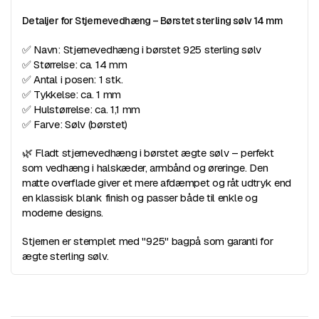
Detaljer for Stjernevedhæng – Børstet sterling sølv 14 mm
✅ Navn: Stjernevedhæng i børstet 925 sterling sølv
✅ Størrelse: ca. 14 mm
✅ Antal i posen: 1 stk.
✅ Tykkelse: ca. 1 mm
✅ Hulstørrelse: ca. 1,1 mm
✅ Farve: Sølv (børstet)
🌿 Fladt stjernevedhæng i børstet ægte sølv – perfekt
som vedhæng i halskæder, armbånd og øreringe. Den
matte overflade giver et mere afdæmpet og råt udtryk end
en klassisk blank finish og passer både til enkle og
moderne designs.
Stjernen er stemplet med "925" bagpå som garanti for
ægte sterling sølv.