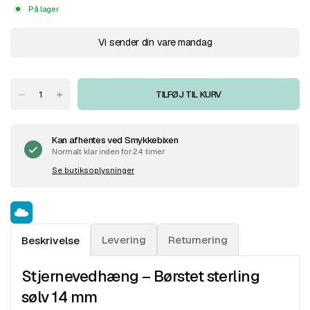
På lager
Vi sender din vare mandag
TILFØJ TIL KURV
Kan afhentes ved
Smykkebixen
Normalt klar inden for 24 timer
Se butiksoplysninger
Levering
Returnering
Beskrivelse
Stjernevedhæng – Børstet sterling
sølv 14 mm