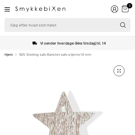
0
Sø
ef
hv
so
Vi sender hverdage (ikke tirsdag) kl. 14
he
Hjem
925 Sterling sølv Børstet sølv stjerne 14 mm