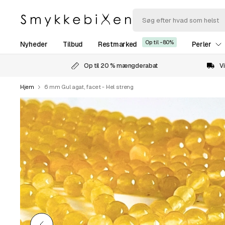
Op til -80%
Nyheder
Tilbud
Restmarked
Perler
Op til 20 % mængderabat
Vi
Hjem
6 mm Gul agat, facet - Hel streng