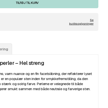
TILFØJ TIL KURV
Se
butiksoplysninger
ering
perler – Hel streng
s, varm nuance og en fin facetslibning, der reflekterer lyset
gat er en populær sten inden for smykkefremstilling, da den
stærk og solrig farve. Perlerne er velegnede til både
gerer smukt sammen med både neutrale og farverige sten.