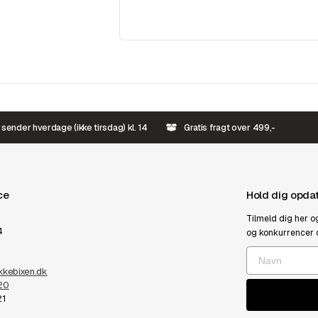
 sender hverdage (ikke tirsdag) kl. 14
Gratis fragt over 499,-
ce
Hold dig opda
Tilmeld dig her o
4
og konkurrencer 
kebixen.dk
20
21