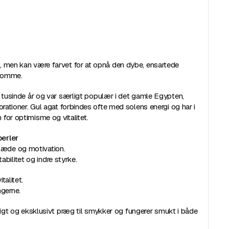
.
n, men kan være farvet for at opnå den dybe, ensartede
ekomme.
e tusinde år og var særligt populær i det gamle Egypten,
orationer. Gul agat forbindes ofte med solens energi og har i
for optimisme og vitalitet.
perler
glæde og motivation.
bilitet og indre styrke.
talitet.
ngerne.
ivligt og eksklusivt præg til smykker og fungerer smukt i både