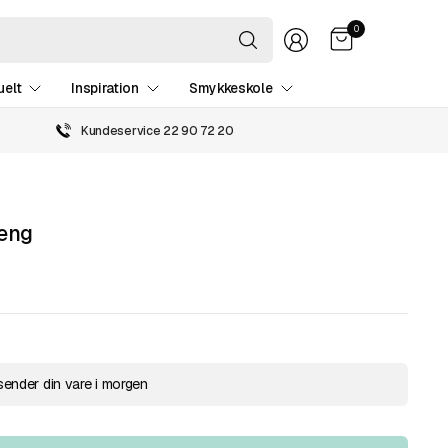
Søg
0
efter
hvad
som
uelt
Inspiration
Smykkeskole
helst
Kundeservice 22 90 72 20
reng
sender din vare i morgen