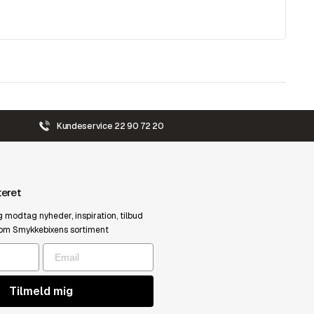
Kundeservice 22 90 72 20
teret
g modtag nyheder, inspiration, tilbud
om Smykkebixens sortiment
Tilmeld mig