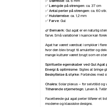
✅
Størrelse:
ca. 6 mm
✅
Længde på strengen:
ca. 37 cm
✅
Antal perler på strengen:
ca. 60 stk
✅
Hulstørrelse:
ca. 1,2 mm
✅
Farve:
Gul
🌿
Bemærk:
Gul agat er en naturlig ste
farve. Små variationer i nuance kan for
Agat har været værdsat i smykker i fler
hvor den blev brugt til amuletter og dek
mange kulturer været brugt som en sten 
Spirituelle egenskaber ved Gul Agat 
Energi & optimisme:
Sigtes at bringe 
Beskyttelse & styrke:
Forbindes med sta
Chakra:
Solar plexus – for selvtillid og vi
Tilhørende stjernetegn:
Løven & Tvilli
Facetterede gul agat perler tilfører et l
moderne og klassiske designs.