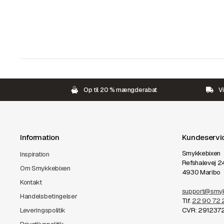
Op til 20 % mængderabat
Vi
Information
Kundeservi
Smykkebixen
Inspiration
Refshalevej 2
Om Smykkebixen
4930 Maribo
Kontakt
support@smyk
Handelsbetingelser
Tlf.
22 90 72 
Leveringspolitik
CVR: 291237