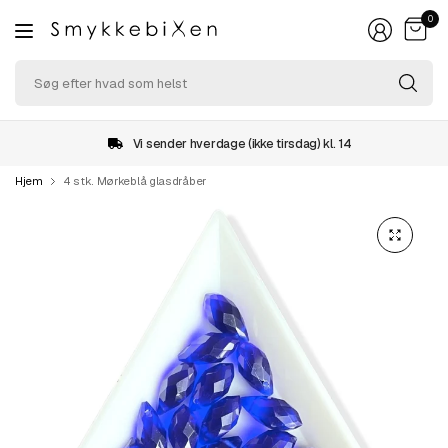
0
Sø
ef
hv
so
Vi sender hverdage (ikke tirsdag) kl. 14
he
Hjem
4 stk. Mørkeblå glasdråber