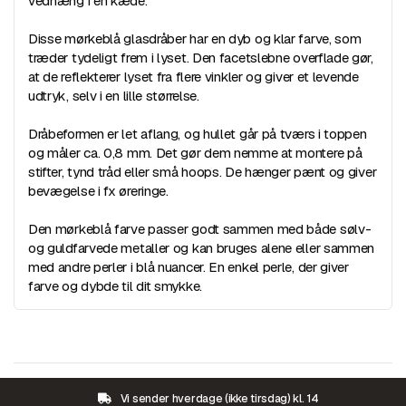
vedhæng i en kæde.
Disse mørkeblå glasdråber har en dyb og klar farve, som
træder tydeligt frem i lyset. Den facetslebne overflade gør,
at de reflekterer lyset fra flere vinkler og giver et levende
udtryk, selv i en lille størrelse.
Dråbeformen er let aflang, og hullet går på tværs i toppen
og måler ca. 0,8 mm. Det gør dem nemme at montere på
stifter, tynd tråd eller små hoops. De hænger pænt og giver
bevægelse i fx øreringe.
Den mørkeblå farve passer godt sammen med både sølv-
og guldfarvede metaller og kan bruges alene eller sammen
med andre perler i blå nuancer. En enkel perle, der giver
farve og dybde til dit smykke.
Vi sender hverdage (ikke tirsdag) kl. 14