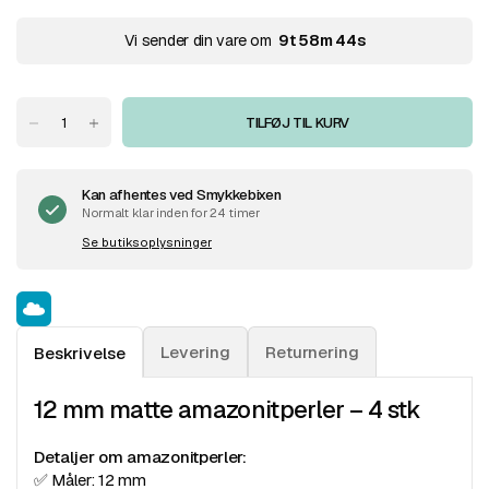
Vi sender din vare om
9
t
58
m
44
s
TILFØJ TIL KURV
Kan afhentes ved
Smykkebixen
Normalt klar inden for 24 timer
Se butiksoplysninger
Levering
Returnering
Beskrivelse
12 mm matte amazonitperler – 4 stk
Detaljer om amazonitperler:
✅ Måler: 12 mm