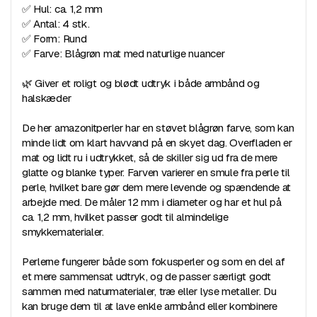
✅ Hul: ca. 1,2 mm
✅ Antal: 4 stk.
✅ Form: Rund
✅ Farve: Blågrøn mat med naturlige nuancer
🌿 Giver et roligt og blødt udtryk i både armbånd og
halskæder
De her amazonitperler har en støvet blågrøn farve, som kan
minde lidt om klart havvand på en skyet dag. Overfladen er
mat og lidt ru i udtrykket, så de skiller sig ud fra de mere
glatte og blanke typer. Farven varierer en smule fra perle til
perle, hvilket bare gør dem mere levende og spændende at
arbejde med. De måler 12 mm i diameter og har et hul på
ca. 1,2 mm, hvilket passer godt til almindelige
smykkematerialer.
Perlerne fungerer både som fokusperler og som en del af
et mere sammensat udtryk, og de passer særligt godt
sammen med naturmaterialer, træ eller lyse metaller. Du
kan bruge dem til at lave enkle armbånd eller kombinere