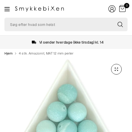
0
Sø
ef
hv
so
Vi sender hverdage (ikke tirsdag) kl. 14
he
Hjem
4 stk. Amazonit, MAT 12 mm perler