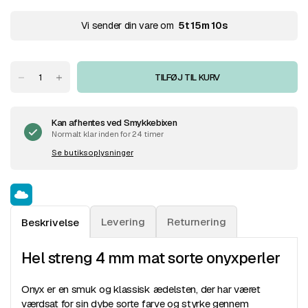
Vi sender din vare om
5
t
15
m
10
s
TILFØJ TIL KURV
Kan afhentes ved
Smykkebixen
Normalt klar inden for 24 timer
Se butiksoplysninger
Levering
Returnering
Beskrivelse
Hel streng 4 mm mat sorte onyxperler
Onyx er en smuk og klassisk ædelsten, der har været
værdsat for sin dybe sorte farve og styrke gennem