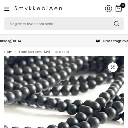
0
Sø
ef
hv
so
Gratis fragt over 499,-
he
Hjem
4 mm Sort onyx, MAT - Hel streng