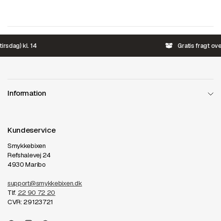
Gratis fragt over 499,-
Information
Kundeservice
Smykkebixen
Refshalevej 24
4930 Maribo
support@smykkebixen.dk
Tlf.
22 90 72 20
CVR: 29123721