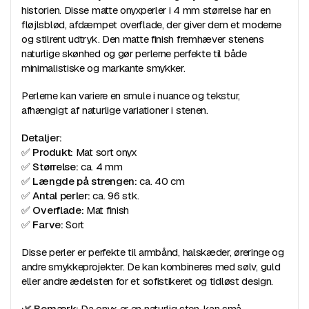
historien. Disse matte onyxperler i 4 mm størrelse har en
fløjlsblød, afdæmpet overflade, der giver dem et moderne
og stilrent udtryk. Den matte finish fremhæver stenens
naturlige skønhed og gør perlerne perfekte til både
minimalistiske og markante smykker.
Perlerne kan variere en smule i nuance og tekstur,
afhængigt af naturlige variationer i stenen.
Detaljer:
✅
Produkt:
Mat sort onyx
✅
Størrelse:
ca. 4 mm
✅
Længde på strengen:
ca. 40 cm
✅
Antal perler:
ca. 96 stk.
✅
Overflade:
Mat finish
✅
Farve:
Sort
Disse perler er perfekte til armbånd, halskæder, øreringe og
andre smykkeprojekter. De kan kombineres med sølv, guld
eller andre ædelsten for et sofistikeret og tidløst design.
🌿
Bemærk:
Da onyx er en naturlig sten, kan små