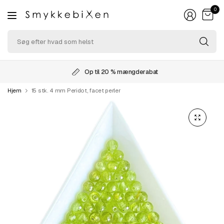
0
Sø
ef
hv
so
Op til 20 % mængderabat
he
Hjem
15 stk. 4 mm Peridot, facet perler