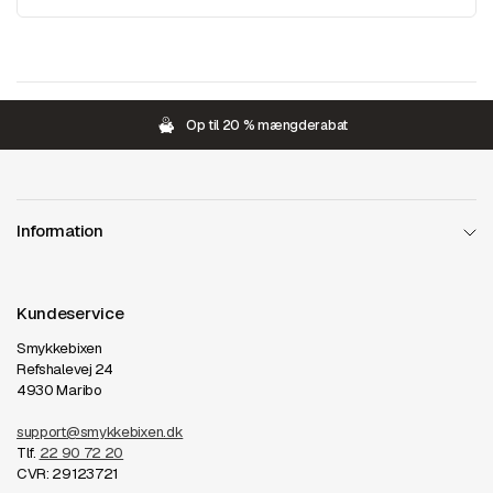
Op til 20 % mængderabat
Information
Kundeservice
Smykkebixen
Refshalevej 24
4930 Maribo
support@smykkebixen.dk
Tlf.
22 90 72 20
CVR: 29123721