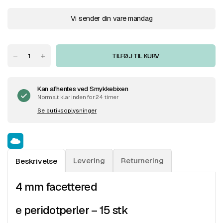
Vi sender din vare mandag
TILFØJ TIL KURV
Kan afhentes ved
Smykkebixen
Normalt klar inden for 24 timer
Se butiksoplysninger
Levering
Returnering
Beskrivelse
4 mm facettered
e peridotperler – 15 stk