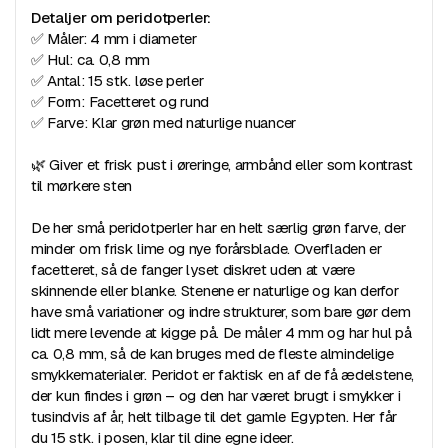
Detaljer om peridotperler:
✅ Måler: 4 mm i diameter
✅ Hul: ca. 0,8 mm
✅ Antal: 15 stk. løse perler
✅ Form: Facetteret og rund
✅ Farve: Klar grøn med naturlige nuancer
🌿 Giver et frisk pust i øreringe, armbånd eller som kontrast
til mørkere sten
De her små peridotperler har en helt særlig grøn farve, der
minder om frisk lime og nye forårsblade. Overfladen er
facetteret, så de fanger lyset diskret uden at være
skinnende eller blanke. Stenene er naturlige og kan derfor
have små variationer og indre strukturer, som bare gør dem
lidt mere levende at kigge på. De måler 4 mm og har hul på
ca. 0,8 mm, så de kan bruges med de fleste almindelige
smykkematerialer. Peridot er faktisk en af de få ædelstene,
der kun findes i grøn – og den har været brugt i smykker i
tusindvis af år, helt tilbage til det gamle Egypten. Her får
du 15 stk. i posen, klar til dine egne ideer.