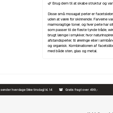
🌿 Brug dem til at skabe struktur og va
Disse små mosagat perler er facetslebne,
uden at være for skinnende. Farverne va
marmoragtige toner, og hver perle har s
som passer til de fleste tynde tråde, wi
brugt længe i smykker, hvor naturinspire
afstandsperler, til øreringe eller i armbå
og organisk. Kombinationen af facetsl
med både sten, glas og metal.
 sender hverdage (ikke tirsdag) kl. 14
Gratis fragt over 499,-