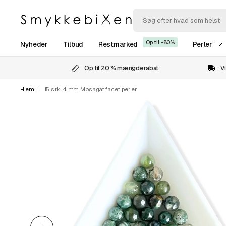
Op til -80%
Nyheder
Tilbud
Restmarked
Perler
Op til 20 % mængderabat
Vi
Hjem
15 stk. 4 mm Mosagat facet perler