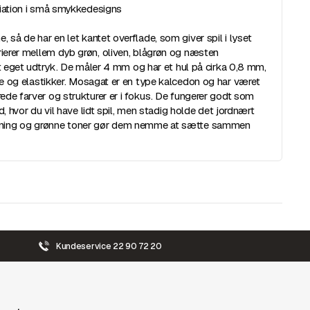
riation i små smykkedesigns
 så de har en let kantet overflade, som giver spil i lyset
rierer mellem dyb grøn, oliven, blågrøn og næsten
it eget udtryk. De måler 4 mm og har et hul på cirka 0,8 mm,
re og elastikker. Mosagat er en type kalcedon og har været
rede farver og strukturer er i fokus. De fungerer godt som
nd, hvor du vil have lidt spil, men stadig holde det jordnært
ibning og grønne toner gør dem nemme at sætte sammen
Kundeservice 22 90 72 20