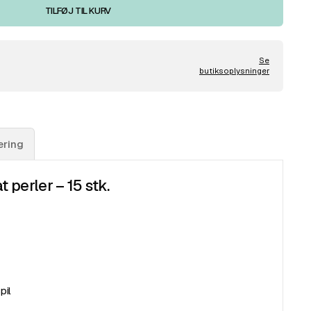
TILFØJ TIL KURV
Se
butiksoplysninger
ering
perler – 15 stk.
pil