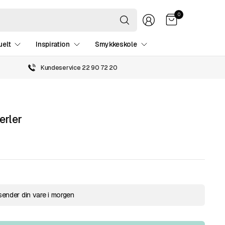
Søg
0
efter
hvad
som
uelt
Inspiration
Smykkeskole
helst
Kundeservice 22 90 72 20
erler
sender din vare i morgen